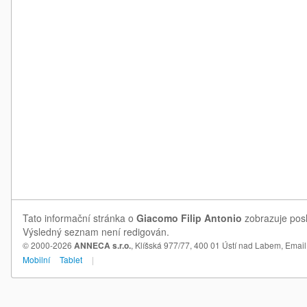
Tato informační stránka o
Giacomo Filip Antonio
zobrazuje posl
Výsledný seznam není redigován.
© 2000-2026
ANNECA s.r.o.
, Klíšská 977/77, 400 01 Ústí nad Labem,
Email
Mobilní
Tablet
|