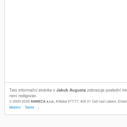
Tato informační stránka o
Jakub Augusta
zobrazuje poslední int
není redigován.
© 2000-2026
ANNECA s.r.o.
, Klíšská 977/77, 400 01 Ústí nad Labem,
Email
Mobilní
Tablet
|