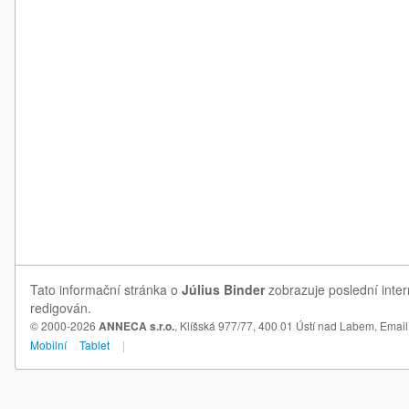
Tato informační stránka o
Július Binder
zobrazuje poslední inter
redigován.
© 2000-2026
ANNECA s.r.o.
, Klíšská 977/77, 400 01 Ústí nad Labem,
Email
Mobilní
Tablet
|