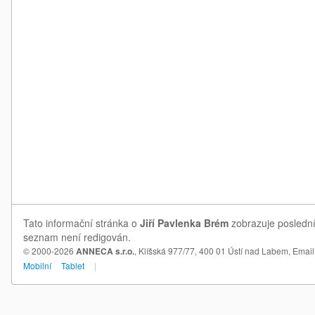
Tato informační stránka o
Jiří Pavlenka Brém
zobrazuje poslední 
seznam není redigován.
© 2000-2026
ANNECA s.r.o.
, Klíšská 977/77, 400 01 Ústí nad Labem,
Email
Mobilní
Tablet
|