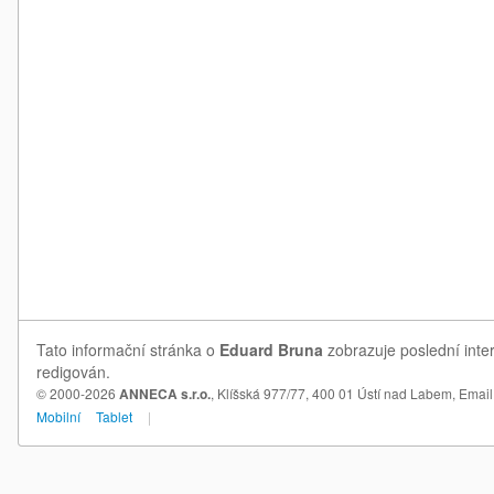
Tato informační stránka o
Eduard Bruna
zobrazuje poslední inte
redigován.
© 2000-2026
ANNECA s.r.o.
, Klíšská 977/77, 400 01 Ústí nad Labem,
Email
Mobilní
Tablet
|