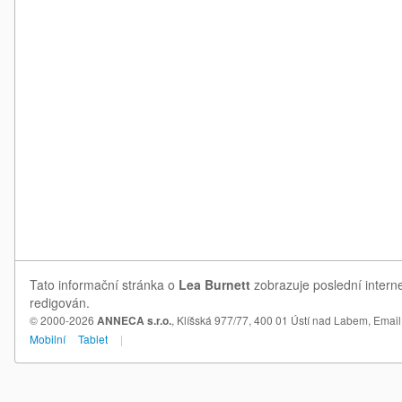
Tato informační stránka o
Lea Burnett
zobrazuje poslední interne
redigován.
© 2000-2026
ANNECA s.r.o.
, Klíšská 977/77, 400 01 Ústí nad Labem,
Email
Mobilní
Tablet
|