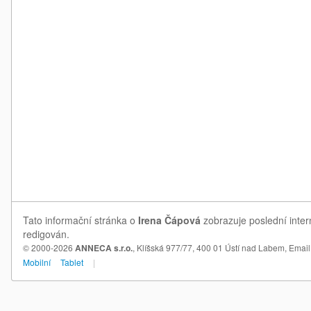
Tato informační stránka o
Irena Čápová
zobrazuje poslední inter
redigován.
© 2000-2026
ANNECA s.r.o.
, Klíšská 977/77, 400 01 Ústí nad Labem,
Email
Mobilní
Tablet
|