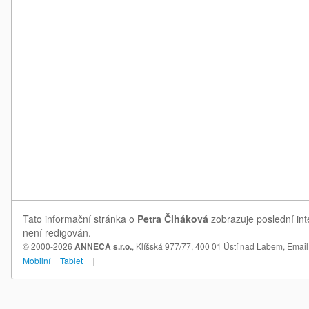
Tato informační stránka o
Petra Čiháková
zobrazuje poslední int
není redigován.
© 2000-2026
ANNECA s.r.o.
, Klíšská 977/77, 400 01 Ústí nad Labem,
Email
Mobilní
Tablet
|