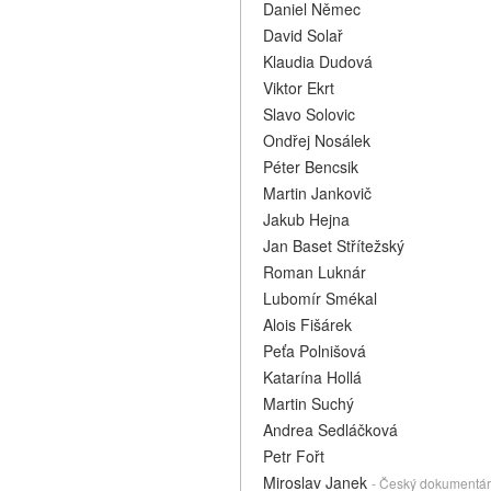
Daniel Němec
David Solař
Klaudia Dudová
Viktor Ekrt
Slavo Solovic
Ondřej Nosálek
Péter Bencsik
Martin Jankovič
Jakub Hejna
Jan Baset Střítežský
Roman Luknár
Lubomír Smékal
Alois Fišárek
Peťa Polnišová
Katarína Hollá
Martin Suchý
Andrea Sedláčková
Petr Fořt
Miroslav Janek
- Český dokumentárn