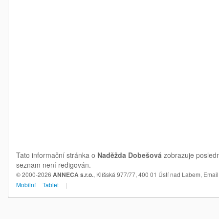
Tato informační stránka o
Naděžda Dobešová
zobrazuje posledn
seznam není redigován.
© 2000-2026
ANNECA s.r.o.
, Klíšská 977/77, 400 01 Ústí nad Labem,
Email
Mobilní
Tablet
|