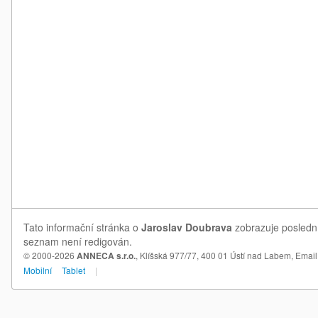
Tato informační stránka o
Jaroslav Doubrava
zobrazuje poslední
seznam není redigován.
© 2000-2026
ANNECA s.r.o.
, Klíšská 977/77, 400 01 Ústí nad Labem,
Email
Mobilní
Tablet
|