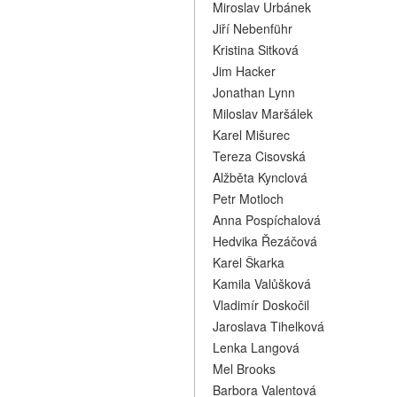
Miroslav Urbánek
Jiří Nebenführ
Kristina Sitková
Jim Hacker
Jonathan Lynn
Miloslav Maršálek
Karel Mišurec
Tereza Cisovská
Alžběta Kynclová
Petr Motloch
Anna Pospíchalová
Hedvika Řezáčová
Karel Škarka
Kamila Valůšková
Vladimír Doskočil
Jaroslava Tihelková
Lenka Langová
Mel Brooks
Barbora Valentová