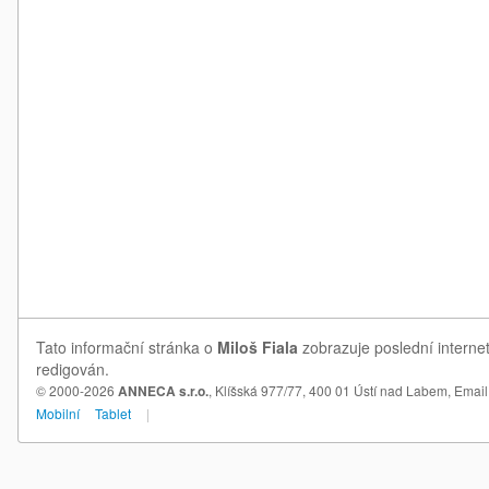
Tato informační stránka o
Miloš Fiala
zobrazuje poslední internet
redigován.
© 2000-2026
ANNECA s.r.o.
, Klíšská 977/77, 400 01 Ústí nad Labem,
Email
Mobilní
Tablet
|