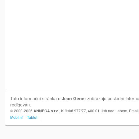
Tato informační stránka o
Jean Genet
zobrazuje poslední interne
redigován.
© 2000-2026
ANNECA s.r.o.
, Klíšská 977/77, 400 01 Ústí nad Labem,
Email
Mobilní
Tablet
|