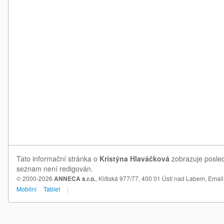
Tato informační stránka o
Kristýna Hlaváčková
zobrazuje posledn
seznam není redigován.
© 2000-2026
ANNECA s.r.o.
, Klíšská 977/77, 400 01 Ústí nad Labem,
Email
Mobilní
Tablet
|