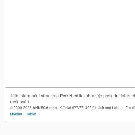
Tato informační stránka o
Petr Hledík
zobrazuje poslední internet
redigován.
© 2000-2026
ANNECA s.r.o.
, Klíšská 977/77, 400 01 Ústí nad Labem,
Email
Mobilní
Tablet
|