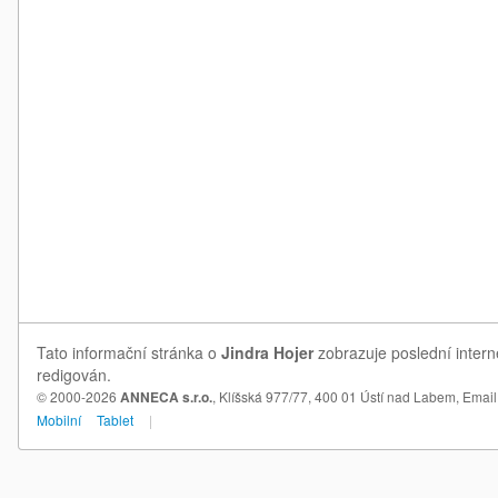
Tato informační stránka o
Jindra Hojer
zobrazuje poslední intern
redigován.
© 2000-2026
ANNECA s.r.o.
, Klíšská 977/77, 400 01 Ústí nad Labem,
Email
Mobilní
Tablet
|