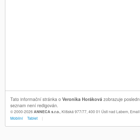
Tato informační stránka o
Veronika Horáková
zobrazuje poslední
seznam není redigován.
© 2000-2026
ANNECA s.r.o.
, Klíšská 977/77, 400 01 Ústí nad Labem,
Email
Mobilní
Tablet
|