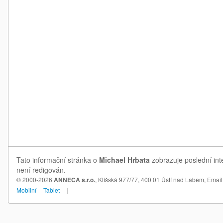
Tato informační stránka o
Michael Hrbata
zobrazuje poslední int
není redigován.
© 2000-2026
ANNECA s.r.o.
, Klíšská 977/77, 400 01 Ústí nad Labem,
Email
Mobilní
Tablet
|