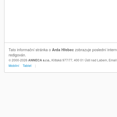
Tato informační stránka o
Arda Hřebec
zobrazuje poslední intern
redigován.
© 2000-2026
ANNECA s.r.o.
, Klíšská 977/77, 400 01 Ústí nad Labem,
Email
Mobilní
Tablet
|