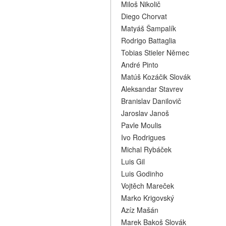
Miloš Nikolič
Diego Chorvat
Matyáš Šampalík
Rodrigo Battaglia
Tobias Stieler Němec
André Pinto
Matúš Kozáčik Slovák
Aleksandar Stavrev
Branislav Danilovič
Jaroslav Janoš
Pavle Moulis
Ivo Rodrigues
Michal Rybáček
Luis Gil
Luis Godinho
Vojtěch Mareček
Marko Krigovský
Azíz Mašán
Marek Bakoš Slovák