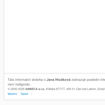
Tato informační stránka o
Jana Hrušková
zobrazuje poslední int
není redigován.
© 2000-2026
ANNECA s.r.o.
, Klíšská 977/77, 400 01 Ústí nad Labem,
Email
Mobilní
Tablet
|