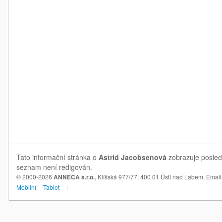
Tato informační stránka o
Astrid Jacobsenová
zobrazuje posledn
seznam není redigován.
© 2000-2026
ANNECA s.r.o.
, Klíšská 977/77, 400 01 Ústí nad Labem,
Email
Mobilní
Tablet
|