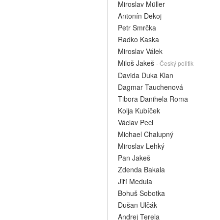
Miroslav Müller
Antonín Dekoj
Petr Smrčka
Radko Kaska
Miroslav Válek
Miloš Jakeš
- Český politik
Davida Duka Klan
Dagmar Tauchenová
Tibora Danihela Roma
Kolja Kubíček
Václav Pecl
Michael Chalupný
Miroslav Lehký
Pan Jakeš
Zdenda Bakala
Jiří Medula
Bohuš Sobotka
Dušan Ulčák
Andrej Terela