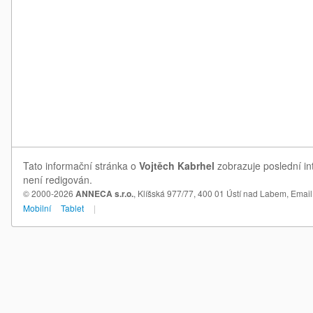
Tato informační stránka o
Vojtěch Kabrhel
zobrazuje poslední in
není redigován.
© 2000-2026
ANNECA s.r.o.
, Klíšská 977/77, 400 01 Ústí nad Labem,
Email
Mobilní
Tablet
|