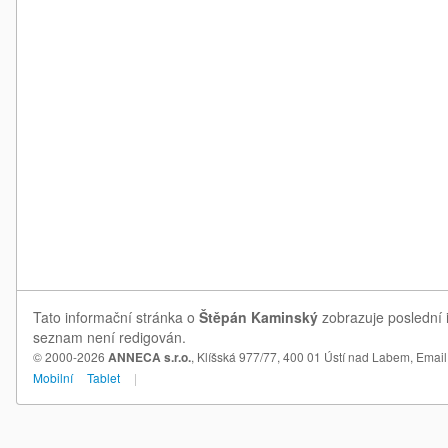
Tato informační stránka o
Štěpán Kaminský
zobrazuje poslední i
seznam není redigován.
© 2000-2026
ANNECA s.r.o.
, Klíšská 977/77, 400 01 Ústí nad Labem,
Email
Mobilní
Tablet
|