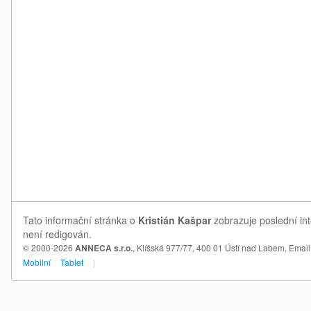
Tato informační stránka o
Kristián Kašpar
zobrazuje poslední int
není redigován.
© 2000-2026
ANNECA s.r.o.
, Klíšská 977/77, 400 01 Ústí nad Labem,
Email
Mobilní
Tablet
|