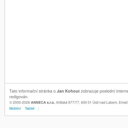
Tato informační stránka o
Jan Kohout
zobrazuje poslední intern
redigován.
© 2000-2026
ANNECA s.r.o.
, Klíšská 977/77, 400 01 Ústí nad Labem,
Email
Mobilní
Tablet
|