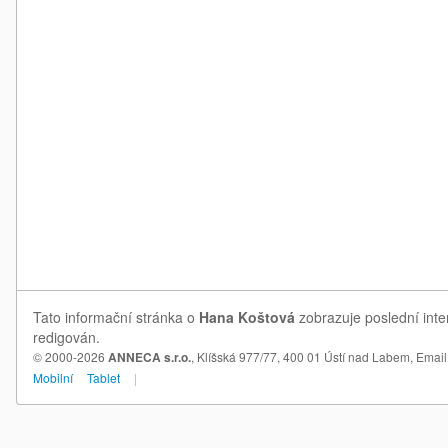
Tato informační stránka o
Hana Koštová
zobrazuje poslední inte
redigován.
© 2000-2026
ANNECA s.r.o.
, Klíšská 977/77, 400 01 Ústí nad Labem,
Email
Mobilní
Tablet
|