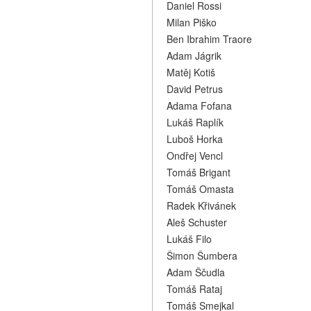
Daniel Rossi
Milan Piško
Ben Ibrahim Traore
Adam Jágrik
Matěj Kotiš
David Petrus
Adama Fofana
Lukáš Raplík
Luboš Horka
Ondřej Vencl
Tomáš Brigant
Tomáš Omasta
Radek Křivánek
Aleš Schuster
Lukáš Filo
Šimon Šumbera
Adam Ščudla
Tomáš Rataj
Tomáš Smejkal