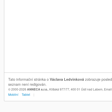
Tato informační stránka o
Václava Ledvinková
zobrazuje posledn
seznam není redigován.
© 2000-2026
ANNECA s.r.o.
, Klíšská 977/77, 400 01 Ústí nad Labem,
Email
Mobilní
Tablet
|