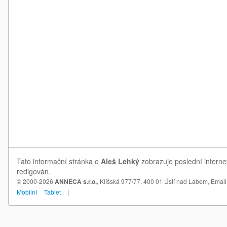
Tato informační stránka o
Aleš Lehký
zobrazuje poslední interne
redigován.
© 2000-2026
ANNECA s.r.o.
, Klíšská 977/77, 400 01 Ústí nad Labem,
Email
Mobilní
Tablet
|