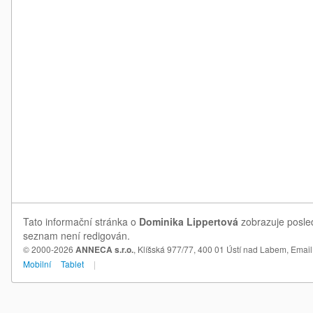
Tato informační stránka o
Dominika Lippertová
zobrazuje posled
seznam není redigován.
© 2000-2026
ANNECA s.r.o.
, Klíšská 977/77, 400 01 Ústí nad Labem,
Email
Mobilní
Tablet
|