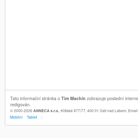
Tato informační stránka o
Tim Machin
zobrazuje poslední interne
redigován.
© 2000-2026
ANNECA s.r.o.
, Klíšská 977/77, 400 01 Ústí nad Labem,
Email
Mobilní
Tablet
|