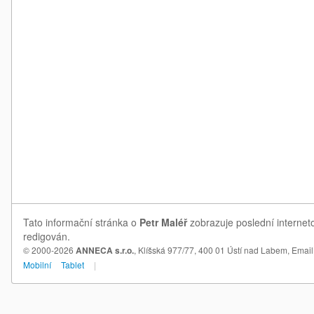
Tato informační stránka o
Petr Maléř
zobrazuje poslední interneto
redigován.
© 2000-2026
ANNECA s.r.o.
, Klíšská 977/77, 400 01 Ústí nad Labem,
Email
Mobilní
Tablet
|