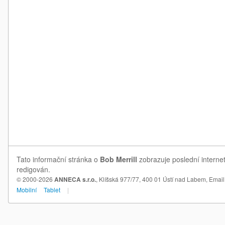
Tato informační stránka o
Bob Merrill
zobrazuje poslední internet
redigován.
© 2000-2026
ANNECA s.r.o.
, Klíšská 977/77, 400 01 Ústí nad Labem,
Email
Mobilní
Tablet
|