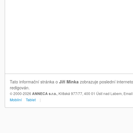
Tato informační stránka o
Jiří Minka
zobrazuje poslední interneto
redigován.
© 2000-2026
ANNECA s.r.o.
, Klíšská 977/77, 400 01 Ústí nad Labem,
Email
Mobilní
Tablet
|