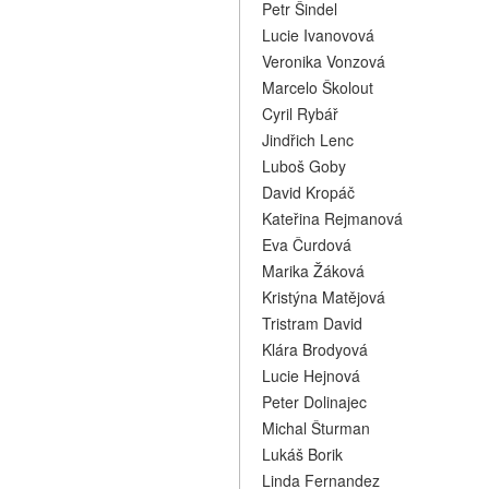
Petr Šindel
Lucie Ivanovová
Veronika Vonzová
Marcelo Školout
Cyril Rybář
Jindřich Lenc
Luboš Goby
David Kropáč
Kateřina Rejmanová
Eva Čurdová
Marika Žáková
Kristýna Matějová
Tristram David
Klára Brodyová
Lucie Hejnová
Peter Dolinajec
Michal Šturman
Lukáš Borik
Linda Fernandez