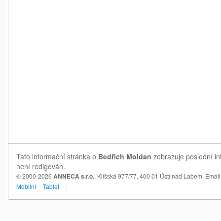
Tato informační stránka o
Bedřich Moldan
zobrazuje poslední in
není redigován.
© 2000-2026
ANNECA s.r.o.
, Klíšská 977/77, 400 01 Ústí nad Labem,
Email
Mobilní
Tablet
|