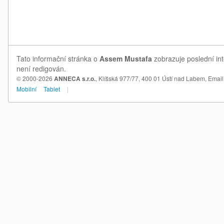
Tato informační stránka o
Assem Mustafa
zobrazuje poslední in
není redigován.
© 2000-2026
ANNECA s.r.o.
, Klíšská 977/77, 400 01 Ústí nad Labem,
Email
Mobilní
Tablet
|