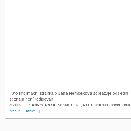
Tato informační stránka o
Jana Nemčeková
zobrazuje poslední i
seznam není redigován.
© 2000-2026
ANNECA s.r.o.
, Klíšská 977/77, 400 01 Ústí nad Labem,
Email
Mobilní
Tablet
|