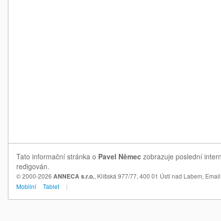
Tato informační stránka o
Pavel Němec
zobrazuje poslední inter
redigován.
© 2000-2026
ANNECA s.r.o.
, Klíšská 977/77, 400 01 Ústí nad Labem,
Email
Mobilní
Tablet
|