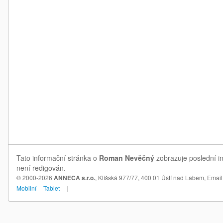
Tato informační stránka o
Roman Nevěčný
zobrazuje poslední i
není redigován.
© 2000-2026
ANNECA s.r.o.
, Klíšská 977/77, 400 01 Ústí nad Labem,
Email
Mobilní
Tablet
|