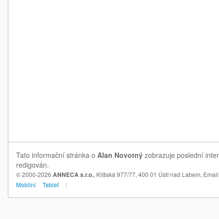
Tato informační stránka o
Alan Novotný
zobrazuje poslední inte
redigován.
© 2000-2026
ANNECA s.r.o.
, Klíšská 977/77, 400 01 Ústí nad Labem,
Email
Mobilní
Tablet
|