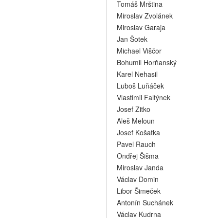
Tomáš Mrština
Miroslav Zvolánek
Miroslav Garaja
Jan Šotek
Michael Viščor
Bohumil Horňanský
Karel Nehasil
Luboš Luňáček
Vlastimil Faltýnek
Josef Zitko
Aleš Meloun
Josef Košatka
Pavel Rauch
Ondřej Šišma
Miroslav Janda
Václav Domin
Libor Šimeček
Antonín Suchánek
Václav Kudrna