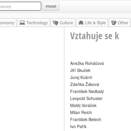
Hledat
conomy
Technology
Culture
Life & Style
Other
Vztahuje se k
Anežka Roháčová
Jiří Skuček
Juraj Kušnír
Zdeňka Žáková
František Nedbalý
Leopold Schuster
Matěj Voráček
Milan Reich
František Belech
Ivo Pařík