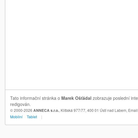
Tato informační stránka o
Marek Ošťádal
zobrazuje poslední inte
redigován.
© 2000-2026
ANNECA s.r.o.
, Klíšská 977/77, 400 01 Ústí nad Labem,
Email
Mobilní
Tablet
|