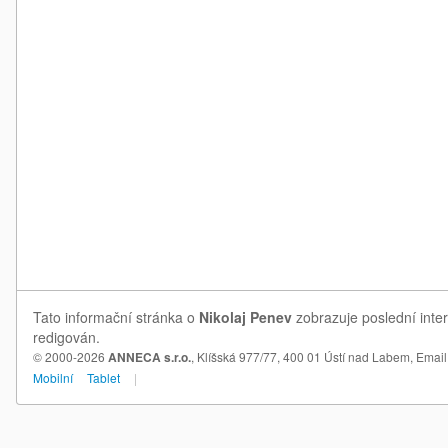
Tato informační stránka o
Nikolaj Penev
zobrazuje poslední inter
redigován.
© 2000-2026
ANNECA s.r.o.
, Klíšská 977/77, 400 01 Ústí nad Labem,
Email
Mobilní
Tablet
|