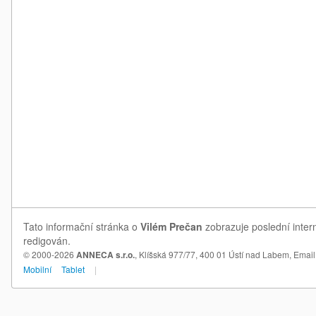
Tato informační stránka o
Vilém Prečan
zobrazuje poslední inter
redigován.
© 2000-2026
ANNECA s.r.o.
, Klíšská 977/77, 400 01 Ústí nad Labem,
Email
Mobilní
Tablet
|