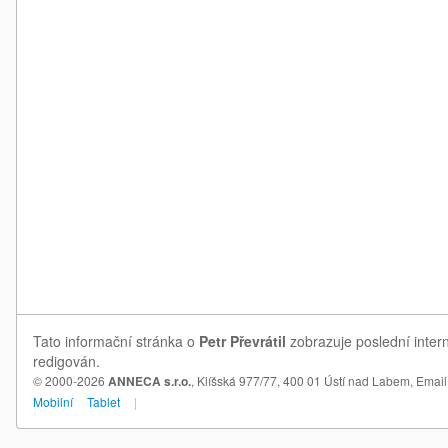
Tato informační stránka o
Petr Převrátil
zobrazuje poslední intern
redigován.
© 2000-2026
ANNECA s.r.o.
, Klíšská 977/77, 400 01 Ústí nad Labem,
Email
Mobilní
Tablet
|