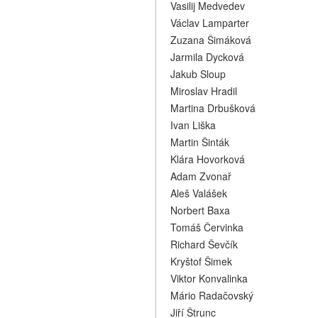
Vasilij Medvedev
Václav Lamparter
Zuzana Šimáková
Jarmila Dycková
Jakub Sloup
Miroslav Hradil
Martina Drbušková
Ivan Liška
Martin Šinták
Klára Hovorková
Adam Zvonař
Aleš Valášek
Norbert Baxa
Tomáš Červinka
Richard Ševčík
Kryštof Šimek
Viktor Konvalinka
Mário Radačovský
Jiří Štrunc